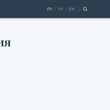
/
/
РУ
УК
EN
ия