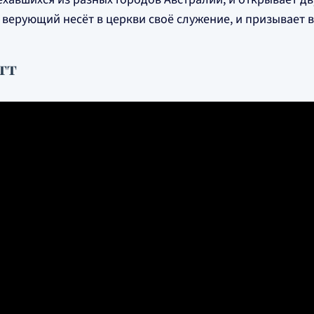
 верующий несёт в церкви своё служение, и призывает в
тт