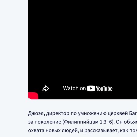
Джоэл, директор по умножению церквей Бап
за поколение (Филиппийцам 1:3–6). Он объя
охвата новых людей, и рассказывает, как п