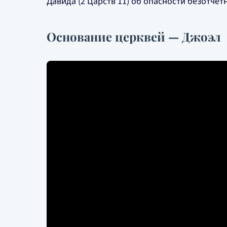
Давида (2 Царств 11) об опасности безотчёт
Основание церквей — Джоэл