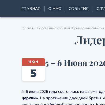
ГЛАВНАЯ
О НАС
СОБЫТИЯ
СЛ
Главная
Предстоящие события
Прошедшие события
Лиде
5 – 6 Июня 202
ИЮН
5
5–6 июня 2026 года состоялась наша ежего
церкви»
. На протяжении двух дней братья 
для здорового библейского лидерства. Ниже