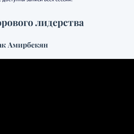
орового лидерства
ак Амирбекян