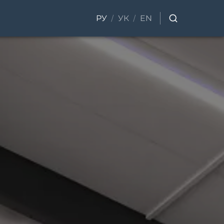
/
/
РУ
УК
EN