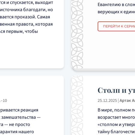
я и спускается, выходит
Евангелию в сло
 источника благодати, но
верующих к единс
вается проказой. Самая
венная правота, которая
ПЕРЕЙТИ К СЕРИ
ься первым, чтобы
Столп и у
1–10
25.12.2025
|
Артак 
тривается реакция
В мире, полном 
х замешательства —
возрастает много
та — не просто
«столпом и утве
гарантия нашего
тайну благочести