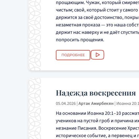
прощающим. Чужак, который смиряетс
чистым; свой, который стоит у самого
держится за своё достоинство, покры
незаметная проказа — это наша собст
держит нас наверху и не даёт спустит
попросить прощения.
ПОДРОБНЕЕ
Надежда воскресения
05.04.2026
|
Артак Амирбекян
|
Иоанна 20:
На основании Иоанна 20:1–10 рассма
учеников на пустой гроб и причина и
незнание Писания. Воскресение Хрис
историческое событие, а первенец и 