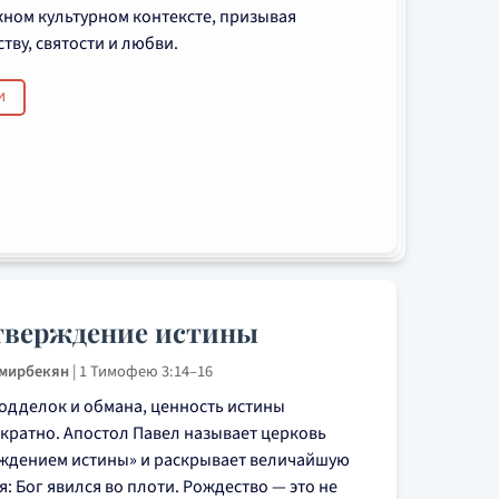
жном культурном контексте, призывая
тву, святости и любви.
И
тверждение истины
Амирбекян
|
1 Тимофею 3:14–16
подделок и обмана, ценность истины
кратно. Апостол Павел называет церковь
рждением истины» и раскрывает величайшую
я: Бог явился во плоти. Рождество — это не