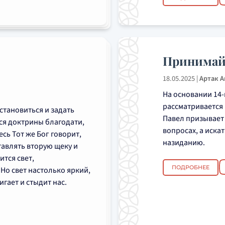
Принимайт
18.05.2025
|
Артак 
На основании 14-
рассматривается
становиться и задать
Павел призывает 
ся доктрины благодати,
вопросах, а искат
есь Тот же Бог говорит,
назиданию.
тавлять вторую щеку и
ится свет,
ПОДРОБНЕЕ
 Но свет настолько яркий,
гает и стыдит нас.