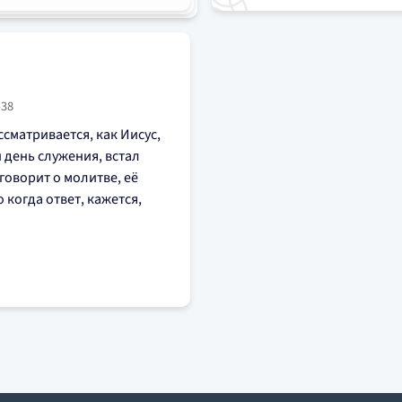
–38
ссматривается, как Иисус,
день служения, встал
говорит о молитве, её
 когда ответ, кажется,