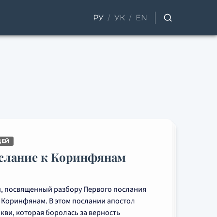
/
/
РУ
УК
EN
ДЕЙ
слание к Коринфянам
, посвященный разбору Первого послания
 Коринфянам. В этом послании апостол
кви, которая боролась за верность