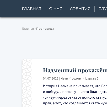
ГЛАВНАЯ
О НАС
СОБЫТИЯ
СЛ
Главная
Проповеди
Надменный прокажё
04.07.2026
|
Иван Фролов
|
4 Царств 5
История Неемана показывает, что Бог
и победу, и проказу — и что благода
«снизу», через отказ от всякого статус
прав, а тот, кто соглашается стать 