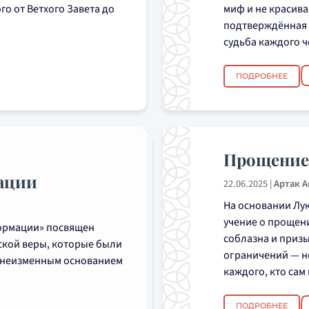
о от Ветхого Завета до
миф и не красива
подтверждённая 
судьба каждого ч
ПОДРОБНЕЕ
Прощение
ации
22.06.2025
|
Артак 
На основании Лук
учение о прощени
ормации» посвящен
соблазна и призы
кой веры, которые были
ограничений — не
ся неизменным основанием
каждого, кто сам
ПОДРОБНЕЕ