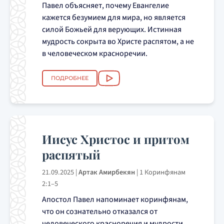
Павел объясняет, почему Евангелие
кажется безумием для мира, но является
силой Божьей для верующих. Истинная
мудрость сокрыта во Христе распятом, а не
в человеческом красноречии.
ПОДРОБНЕЕ
Иисус Христос и притом
распятый
21.09.2025
|
Артак Амирбекян
|
1 Коринфянам
2:1–5
Апостол Павел напоминает коринфянам,
что он сознательно отказался от
человеческого красноречия и мудрости,