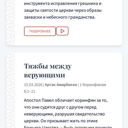
инструмента исправления грешника и
защиты святости церкви через образы
закваски и небесного гражданства.
ПОДРОБНЕЕ
Тяжбы между
верующими
15.03.2026
|
Артак Амирбекян
|
1 Коринфянам
6:1–11
Апостол Павел обличает коринфян за то,
что они судятся друг с другом перед
неверующими, разрушая свидетельство
церкви. Он призывает жить по этике
Божьего Царства — быть готовыми понести