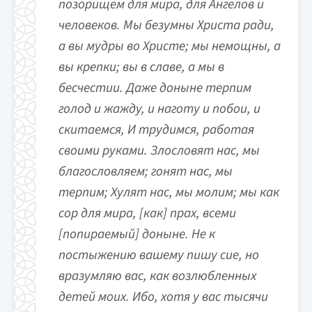
позорищем для мира, для Ангелов и
человеков. Мы безумны Христа ради,
а вы мудры во Христе; мы немощны, а
вы крепки; вы в славе, а мы в
бесчестии. Даже доныне терпим
голод и жажду, и наготу и побои, и
скитаемся, И трудимся, работая
своими руками. Злословят нас, мы
благословляем; гонят нас, мы
терпим; Хулят нас, мы молим; мы как
сор для мира, [как] прах, всеми
[попираемый] доныне. Не к
постыжению вашему пишу сие, но
вразумляю вас, как возлюбленных
детей моих. Ибо, хотя у вас тысячи