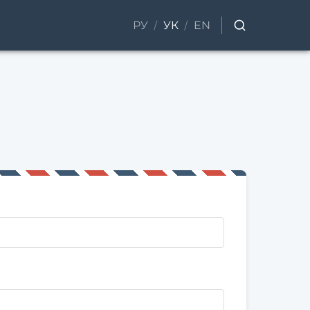
/
/
РУ
УК
EN