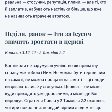
реальна — стосунки, репутація, плани, — але ті, хто
її заплатив, набувають настільки більше, що вже
не називають втрачене втратою.
Неділя, ранок — Іти за Ісусом
значить зростати в церкві
Колосян 3:12–17 · 2 Тимофія 2:2
Бог ніколи не задумував учнівство як приватну
справу між тобою і Ним. Не можна бути терплячим
на самоті, не можна прощати на самоті — ці плоди
визрівають лише у стосунках. Церква — не місце,
куди приходять уже дорослими, а місце, де Бог
вирощує. Стратегія Павла у 2 Тимофія 2:2 охоплює
чотири покоління: передай вірним людям те, що