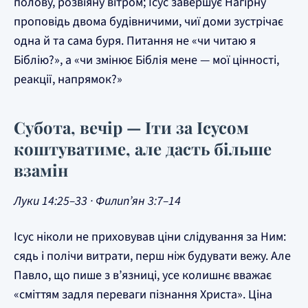
полову, розвіяну вітром; Ісус завершує Нагірну
проповідь двома будівничими, чиї доми зустрічає
одна й та сама буря. Питання не «чи читаю я
Біблію?», а «чи змінює Біблія мене — мої цінності,
реакції, напрямок?»
Субота, вечір — Іти за Ісусом
коштуватиме, але дасть більше
взамін
Луки 14:25–33 · Филип’ян 3:7–14
Ісус ніколи не приховував ціни слідування за Ним:
сядь і полічи витрати, перш ніж будувати вежу. Але
Павло, що пише з в’язниці, усе колишнє вважає
«сміттям задля переваги пізнання Христа». Ціна