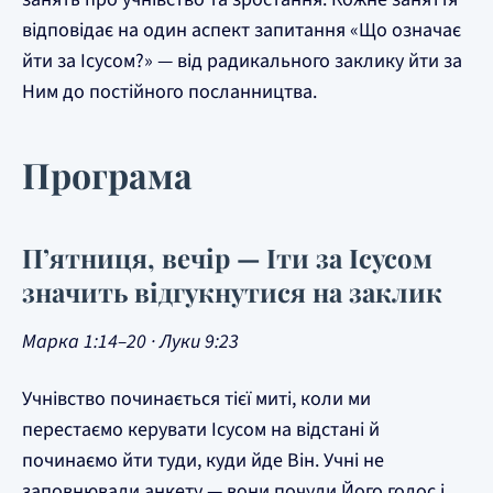
відповідає на один аспект запитання «Що означає
йти за Ісусом?» — від радикального заклику йти за
Ним до постійного посланництва.
Програма
П’ятниця, вечір — Іти за Ісусом
значить відгукнутися на заклик
Марка 1:14–20 · Луки 9:23
Учнівство починається тієї миті, коли ми
перестаємо керувати Ісусом на відстані й
починаємо йти туди, куди йде Він. Учні не
заповнювали анкету — вони почули Його голос і