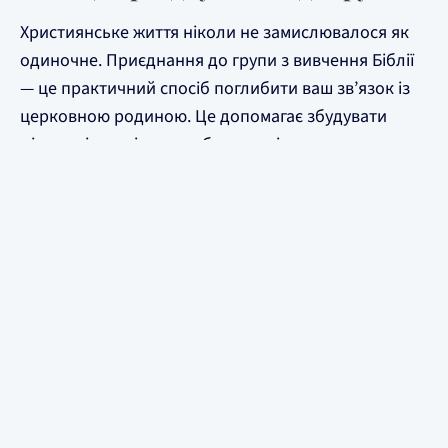
Християнське життя ніколи не замислювалося як
одиночне. Приєднання до групи з вивчення Біблії
— це практичний спосіб поглибити ваш зв’язок із
церковною родиною. Це допомагає збудувати
місток між недільними богослужіннями та
повсякденним життям. Це також чудовий крок до
глибшого залучення та потенційного членства в
церкві. Якщо ви хочете зростати в розумінні Біблії
та будувати тісні стосунки з іншими віруючими, ми
сердечно запрошуємо вас приєднатися до однієї з
наших груп.
Будь ласка,
зв’яжіться з нами
, щоб дізнатися
поточний розклад та теми, що вивчаються. Ми
будемо раді допомогти вам знайти групу, яка