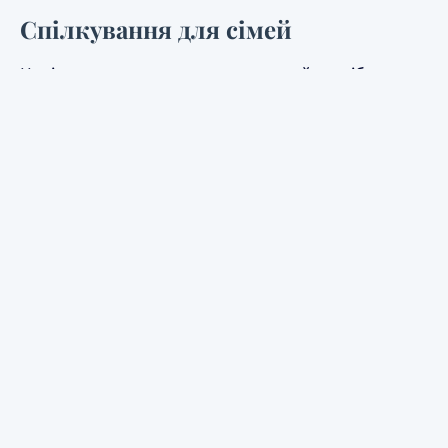
Спілкування для сімей
Недільна школа — це також чудовий спосіб для
сімей налагодити зв’язки. Поки діти будують
дружні стосунки один з одним, у батьків також є
можливість будувати стосунки з іншими батьками в
церкві. Ми закликаємо сім’ї бути активними
членами нашої громади, підтримуючи один одного
на шляху виховання дітей та учнівства.
Приналежність до помісної церкви забезпечує
підтримку, де ваші діти можуть бачити віру на
прикладі не лише вдома, а й у житті інших
дорослих та однолітків.