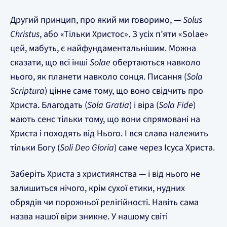
Другий принцип, про який ми говоримо, —
Solus
Christus
, або «Тільки Христос». З усіх п’яти «Solae»
цей, мабуть, є найфундаментальнішим. Можна
сказати, що всі інші
Solae
обертаються навколо
нього, як планети навколо сонця. Писання (
Sola
Scriptura
) цінне саме тому, що воно свідчить про
Христа. Благодать (
Sola Gratia
) і віра (
Sola Fide
)
мають сенс тільки тому, що вони спрямовані на
Христа і походять від Нього. І вся слава належить
тільки Богу (
Soli Deo Gloria
) саме через Ісуса Христа.
Заберіть Христа з християнства — і від нього не
залишиться нічого, крім сухої етики, нудних
обрядів чи порожньої релігійності. Навіть сама
назва нашої віри зникне. У нашому світі