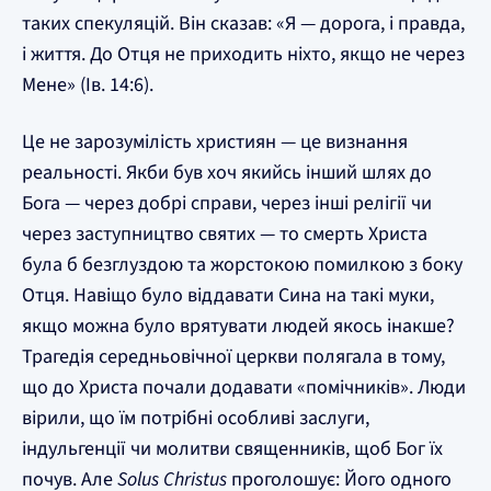
таких спекуляцій. Він сказав: «Я — дорога, і правда,
і життя. До Отця не приходить ніхто, якщо не через
Мене» (Ів. 14:6).
Це не зарозумілість християн — це визнання
реальності. Якби був хоч якийсь інший шлях до
Бога — через добрі справи, через інші релігії чи
через заступництво святих — то смерть Христа
була б безглуздою та жорстокою помилкою з боку
Отця. Навіщо було віддавати Сина на такі муки,
якщо можна було врятувати людей якось інакше?
Трагедія середньовічної церкви полягала в тому,
що до Христа почали додавати «помічників». Люди
вірили, що їм потрібні особливі заслуги,
індульгенції чи молитви священників, щоб Бог їх
почув. Але
Solus Christus
проголошує: Його одного