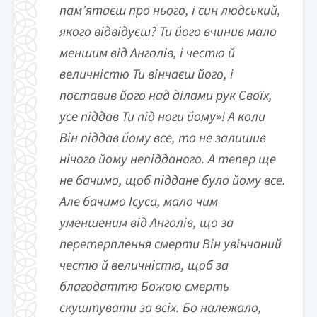
пам’ятаєш про нього, і син людський,
якого відвідуєш? Ти його вчинив мало
меншим від Анголів, і честю й
величністю Ти вінчаєш його, і
поставив його над ділами рук Своїх,
усе піддав Ти під ноги йому»! А коли
Він піддав йому все, то не залишив
нічого йому непідданого. А тепер ще
не бачимо, щоб піддане було йому все.
Але бачимо Ісуса, мало чим
уменшеним від Анголів, що за
перетерплення смерти Він увінчаний
честю й величністю, щоб за
благодаттю Божою смерть
скуштувати за всіх. Бо належало,