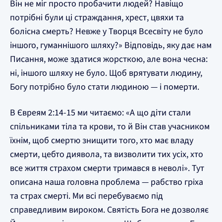
Він не міг просто пробачити людей? Навіщо
потрібні були ці страждання, хрест, цвяхи та
болісна смерть? Невже у Творця Всесвіту не було
іншого, гуманнішого шляху?» Відповідь, яку дає нам
Писання, може здатися жорсткою, але вона чесна:
ні, іншого шляху не було. Щоб врятувати людину,
Богу потрібно було стати людиною — і померти.
В Євреям 2:14-15 ми читаємо: «А що діти стали
спільниками тіла та крови, то й Він став учасником
їхнім, щоб смертю знищити того, хто має владу
смерти, цебто диявола, та визволити тих усіх, хто
все життя страхом смерти тримався в неволі». Тут
описана наша головна проблема — рабство гріха
та страх смерті. Ми всі перебуваємо під
справедливим вироком. Святість Бога не дозволяє