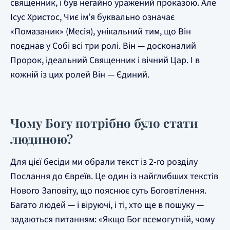
священник, і був негайно уражений проказою. Але
Ісус Христос, Чиє ім’я буквально означає
«Помазаник» (Месія), унікальний тим, що Він
поєднав у Собі всі три ролі. Він — досконалий
Пророк, ідеальний Священник і вічний Цар. І в
кожній із цих ролей Він — Єдиний.
Чому Богу потрібно було стати
людиною?
Для цієї бесіди ми обрали текст із 2-го розділу
Послання до Євреїв. Це один із найглибших текстів
Нового Заповіту, що пояснює суть Боговтілення.
Багато людей — і віруючі, і ті, хто ще в пошуку —
задаються питанням: «Якщо Бог всемогутній, чому