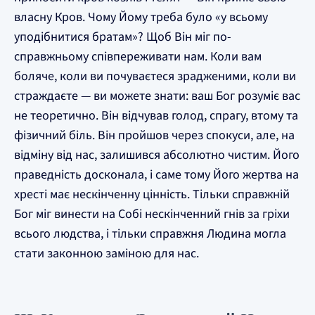
власну Кров. Чому Йому треба було «у всьому
уподібнитися братам»? Щоб Він міг по-
справжньому співпереживати нам. Коли вам
боляче, коли ви почуваєтеся зрадженими, коли ви
страждаєте — ви можете знати: ваш Бог розуміє вас
не теоретично. Він відчував голод, спрагу, втому та
фізичний біль. Він пройшов через спокуси, але, на
відміну від нас, залишився абсолютно чистим. Його
праведність досконала, і саме тому Його жертва на
хресті має нескінченну цінність. Тільки справжній
Бог міг винести на Собі нескінченний гнів за гріхи
всього людства, і тільки справжня Людина могла
стати законною заміною для нас.