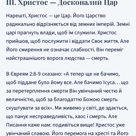
III. Христос — Досконалий Цар
Нарешті, Христос — це Цар. Його Царство
радикально відрізняється від земних імперій. Земні
царі прагнуть влади, щоб їм служили. Христос
прийшов, щоб послужити і віддати Своє життя. Але
Його смирення не означає слабкості. Він переміг
найстрашнішого ворога людства — смерть.
В Євреям 2:8-9 сказано: «А тепер ще не бачимо,
щоб піддане було йому все. Але бачимо Ісуса… що
за перетерплення смерти Він увінчаний честю й
величністю, щоб за благодаттю Божою смерть
скуштувати за всіх». Ми живемо у світі, де здається,
що панує несправедливість, хаос і смерть. Але
Писання каже нам: подивіться вище! Христос уже
увінчаний славою. Його перемога на хресті та Його