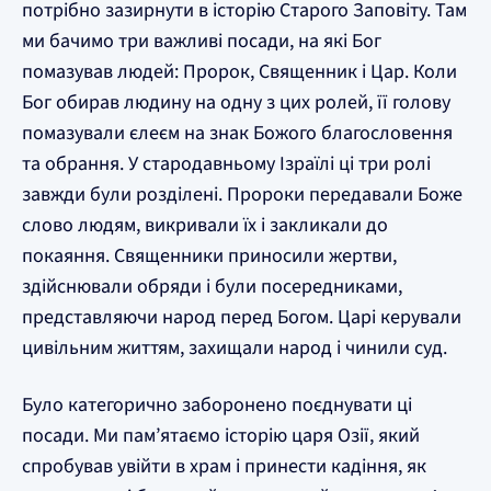
потрібно зазирнути в історію Старого Заповіту. Там
ми бачимо три важливі посади, на які Бог
помазував людей: Пророк, Священник і Цар. Коли
Бог обирав людину на одну з цих ролей, її голову
помазували єлеєм на знак Божого благословення
та обрання. У стародавньому Ізраїлі ці три ролі
завжди були розділені. Пророки передавали Боже
слово людям, викривали їх і закликали до
покаяння. Священники приносили жертви,
здійснювали обряди і були посередниками,
представляючи народ перед Богом. Царі керували
цивільним життям, захищали народ і чинили суд.
Було категорично заборонено поєднувати ці
посади. Ми пам’ятаємо історію царя Озії, який
спробував увійти в храм і принести кадіння, як