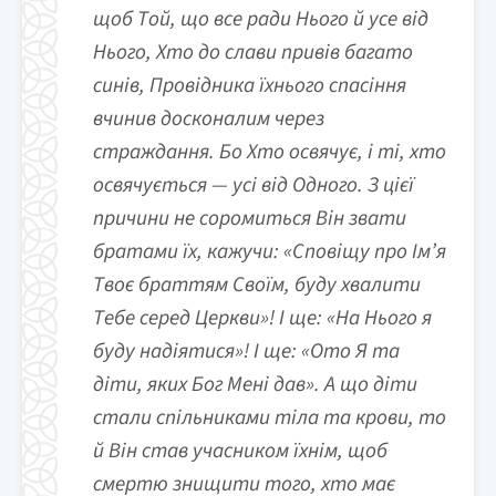
щоб Той, що все ради Нього й усе від
Нього, Хто до слави привів багато
синів, Провідника їхнього спасіння
вчинив досконалим через
страждання. Бо Хто освячує, і ті, хто
освячується — усі від Одного. З цієї
причини не соромиться Він звати
братами їх, кажучи: «Сповіщу про Ім’я
Твоє браттям Своїм, буду хвалити
Тебе серед Церкви»! І ще: «На Нього я
буду надіятися»! І ще: «Ото Я та
діти, яких Бог Мені дав». А що діти
стали спільниками тіла та крови, то
й Він став учасником їхнім, щоб
смертю знищити того, хто має