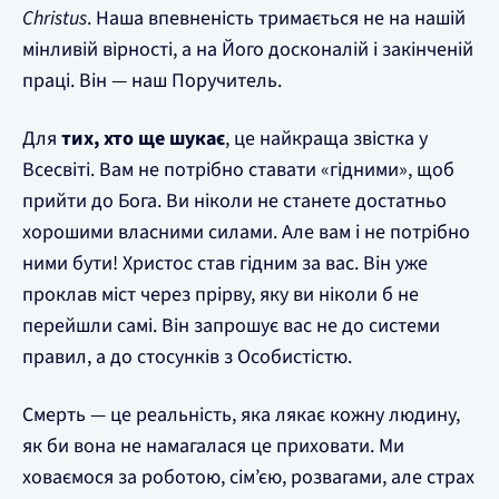
Christus
. Наша впевненість тримається не на нашій
мінливій вірності, а на Його досконалій і закінченій
праці. Він — наш Поручитель.
Для
тих, хто ще шукає
, це найкраща звістка у
Всесвіті. Вам не потрібно ставати «гідними», щоб
прийти до Бога. Ви ніколи не станете достатньо
хорошими власними силами. Але вам і не потрібно
ними бути! Христос став гідним за вас. Він уже
проклав міст через прірву, яку ви ніколи б не
перейшли самі. Він запрошує вас не до системи
правил, а до стосунків з Особистістю.
Смерть — це реальність, яка лякає кожну людину,
як би вона не намагалася це приховати. Ми
ховаємося за роботою, сім’єю, розвагами, але страх