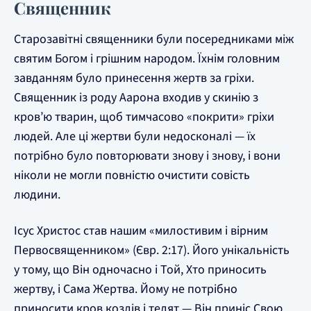
Священник
Старозавітні священники були посередниками між
святим Богом і грішним народом. Їхнім головним
завданням було принесення жертв за гріхи.
Священник із роду Аарона входив у скинію з
кров’ю тварин, щоб тимчасово «покрити» гріхи
людей. Але ці жертви були недосконалі — їх
потрібно було повторювати знову і знову, і вони
ніколи не могли повністю очистити совість
людини.
Ісус Христос став нашим «милостивим і вірним
Первосвященником» (Євр. 2:17). Його унікальність
у тому, що Він одночасно і Той, Хто приносить
жертву, і Сама Жертва. Йому не потрібно
приносити кров козлів і телят — Він приніс Свою