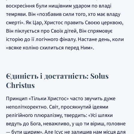
воскресіння були нищівним ударом по владі
темряви. Він «позбавив сили того, хто має владу
смерті». Як Цар, Христос править Своєю церквою,
Він піклується про Своїх дітей, Він спрямовує
історію до її логічного фіналу. Настане день, коли
«всяке коліно схилиться перед Ним».
Єдиність і достатність: Solus
Christus
Принцип «Тільки Христос» часто звучить дуже
неполіткоректно. Світ, просякнутий ідеями
релігійного плюралізму, твердить: «Усі шляхи
ведуть до Бога, неважливо, у що ти віриш, головне
— бути щирим». Але Ісус не залишив нам місця для