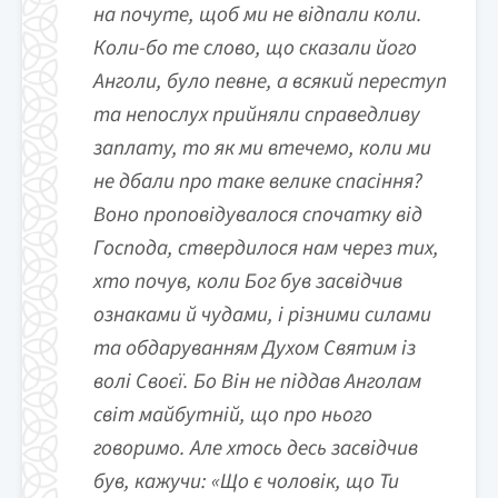
на почуте, щоб ми не відпали коли.
Коли-бо те слово, що сказали його
Анголи, було певне, а всякий переступ
та непослух прийняли справедливу
заплату, то як ми втечемо, коли ми
не дбали про таке велике спасіння?
Воно проповідувалося спочатку від
Господа, ствердилося нам через тих,
хто почув, коли Бог був засвідчив
ознаками й чудами, і різними силами
та обдаруванням Духом Святим із
волі Своєї. Бо Він не піддав Анголам
світ майбутній, що про нього
говоримо. Але хтось десь засвідчив
був, кажучи: «Що є чоловік, що Ти