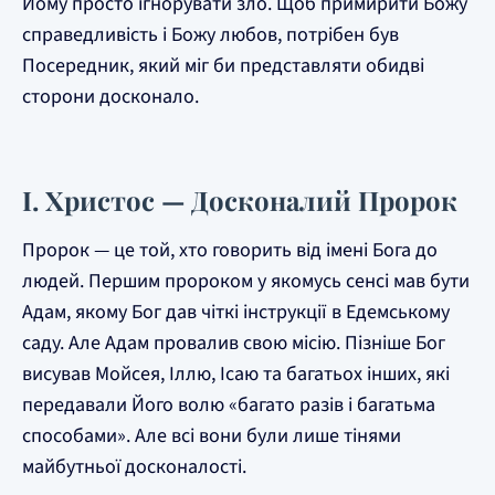
Йому просто ігнорувати зло. Щоб примирити Божу
справедливість і Божу любов, потрібен був
Посередник, який міг би представляти обидві
сторони досконало.
I. Христос — Досконалий Пророк
Пророк — це той, хто говорить від імені Бога до
людей. Першим пророком у якомусь сенсі мав бути
Адам, якому Бог дав чіткі інструкції в Едемському
саду. Але Адам провалив свою місію. Пізніше Бог
висував Мойсея, Іллю, Ісаю та багатьох інших, які
передавали Його волю «багато разів і багатьма
способами». Але всі вони були лише тінями
майбутньої досконалості.