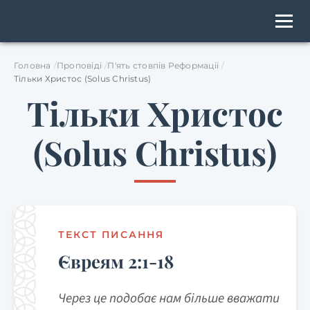
Головна
Проповіді
П'ять стовпів Реформації
Тільки Христос (Solus Christus)
Тільки Христос
(Solus Christus)
ТЕКСТ ПИСАННЯ
Євреям 2:1-18
Через це подобає нам більше вважати