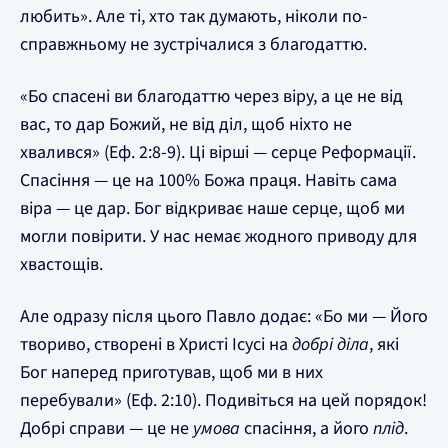
любить». Але ті, хто так думають, ніколи по-
справжньому не зустрічалися з благодаттю.
«Бо спасені ви благодаттю через віру, а це не від
вас, то дар Божий, не від діл, щоб ніхто не
хвалився» (Еф. 2:8-9). Ці вірші — серце Реформації.
Спасіння — це на 100% Божа праця. Навіть сама
віра — це дар. Бог відкриває наше серце, щоб ми
могли повірити. У нас немає жодного приводу для
хвастощів.
Але одразу після цього Павло додає: «Бо ми — Його
твориво, створені в Христі Ісусі на
добрі діла
, які
Бог наперед приготував, щоб ми в них
перебували» (Еф. 2:10). Подивіться на цей порядок!
Добрі справи — це не
умова
спасіння, а його
плід
.