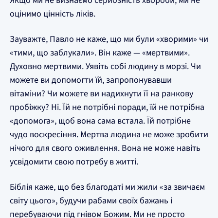
Якщо ми не визнаємо серйозність хвороби, ми не
оцінимо цінність ліків.
Зауважте, Павло не каже, що ми були «хворими» чи
«тими, що заблукали». Він каже — «мертвими».
Духовно мертвими. Уявіть собі людину в морзі. Чи
можете ви допомогти їй, запропонувавши
вітаміни? Чи можете ви надихнути її на ранкову
пробіжку? Ні. Їй не потрібні поради, їй не потрібна
«допомога», щоб вона сама встала. Їй потрібне
чудо воскресіння. Мертва людина не може зробити
нічого для свого оживлення. Вона не може навіть
усвідомити свою потребу в житті.
Біблія каже, що без благодаті ми жили «за звичаєм
світу цього», будучи рабами своїх бажань і
перебуваючи під гнівом Божим. Ми не просто