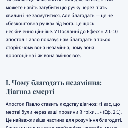
можете навіть загубити цю ручку через п’ять
хвилин і не засмутитися. Але благодать — це не
«безкоштовна ручка» від Бога. Це щось
нескінченно цінніше. У Посланні до Ефесян 2:1-10
апостол Павло показує нам благодать з трьох
сторін: чому вона незамінна, чому вона
дорогоцінна і як вона змінює все.
I. Чому благодать незамінна:
Діагноз смерті
Апостол Павло ставить людству діагноз: «І вас, що
мертві були через ваші провини й гріхи…» (Еф. 2:1).
Це найважливіша частина для розуміння благодаті.