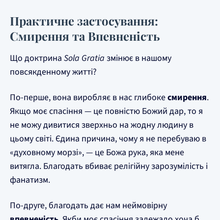
Практичне застосування:
Смирення та Впевненість
Що доктрина
Sola Gratia
змінює в нашому
повсякденному житті?
По-перше, вона виробляє в нас глибоке
смирення
.
Якщо моє спасіння — це повністю Божий дар, то я
не можу дивитися зверхньо на жодну людину в
цьому світі. Єдина причина, чому я не перебуваю в
«духовному морзі», — це Божа рука, яка мене
витягла. Благодать вбиває релігійну зарозумілість і
фанатизм.
По-друге, благодать дає нам неймовірну
впевненість
. Якби моє спасіння залежало хоча б