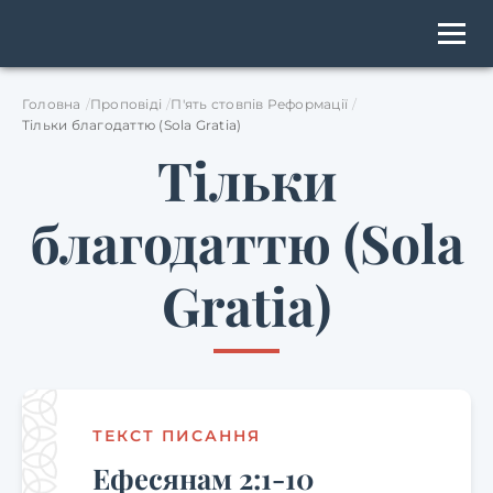
Головна
Проповіді
П'ять стовпів Реформації
Тільки благодаттю (Sola Gratia)
Тільки
благодаттю (Sola
Gratia)
ТЕКСТ ПИСАННЯ
Ефесянам 2:1-10