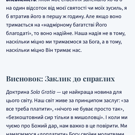
на один відсоток від моєї святості чи моїх зусиль, я
б втратив його в першу ж годину. Але якщо воно
тримається на «надмірному багатстві Його
благодаті», то воно надійне. Наша надія не в тому,
наскільки міцно ми тримаємося за Бога, а в тому,
наскільки міцно Він тримає нас.
Висновок: Заклик до спраглих
Доктрина
Sola Gratia
— це найкраща новина для
цього світу. Наш світ живе за принципом заслуг: «за
все треба платити», «нічого не буває просто так»,
«безкоштовний сир тільки в мишоловці». І коли ми
чуємо про Божий дар, нам важко в це повірити. Ми
намагаємося «доплатити» Богу своїми молитвами