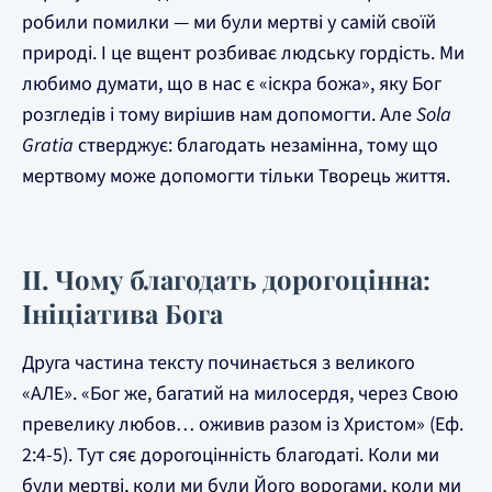
робили помилки — ми були мертві у самій своїй
природі. І це вщент розбиває людську гордість. Ми
любимо думати, що в нас є «іскра божа», яку Бог
розгледів і тому вирішив нам допомогти. Але
Sola
Gratia
стверджує: благодать незамінна, тому що
мертвому може допомогти тільки Творець життя.
II. Чому благодать дорогоцінна:
Ініціатива Бога
Друга частина тексту починається з великого
«АЛЕ». «Бог же, багатий на милосердя, через Свою
превелику любов… оживив разом із Христом» (Еф.
2:4-5). Тут сяє дорогоцінність благодаті. Коли ми
були мертві, коли ми були Його ворогами, коли ми