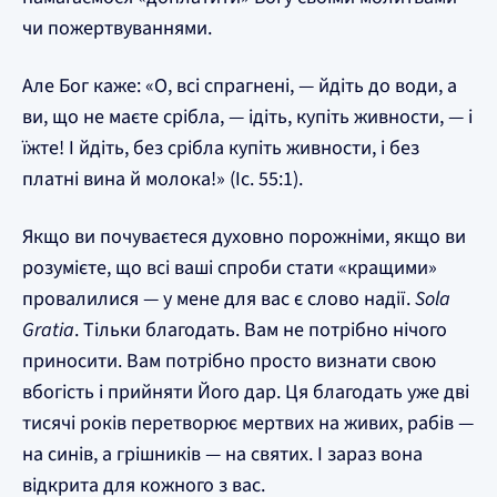
чи пожертвуваннями.
Але Бог каже: «О, всі спрагнені, — йдіть до води, а
ви, що не маєте срібла, — ідіть, купіть живности, — і
їжте! І йдіть, без срібла купіть живности, і без
платні вина й молока!» (Іс. 55:1).
Якщо ви почуваєтеся духовно порожніми, якщо ви
розумієте, що всі ваші спроби стати «кращими»
провалилися — у мене для вас є слово надії.
Sola
Gratia
. Тільки благодать. Вам не потрібно нічого
приносити. Вам потрібно просто визнати свою
вбогість і прийняти Його дар. Ця благодать уже дві
тисячі років перетворює мертвих на живих, рабів —
на синів, а грішників — на святих. І зараз вона
відкрита для кожного з вас.