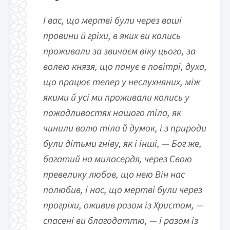
І вас, що мертві були через ваші
провини й гріхи, в яких ви колись
проживали за звичаєм віку цього, за
волею князя, що панує в повітрі, духа,
що працює тепер у неслухняних, між
якими й усі ми проживали колись у
пожадливостях нашого тіла, як
чинили волю тіла й думок, і з природи
були дітьми гніву, як і інші, — Бог же,
багатий на милосердя, через Свою
превелику любов, що нею Він нас
полюбив, і нас, що мертві були через
прогріхи, оживив разом із Христом, —
спасені ви благодаттю, — і разом із