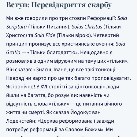
Вступ: Перевідкриття скарбу
Ми вже говорили про три стовпи Реформації:
Sola
Scriptura
(Тільки Писання),
Solus Christus
(Тільки
Христос) та
Sola Fide
(Тільки вірою). Четвертий
принцип пронизує все християнське вчення:
Sola
Gratia
— «Тільки благодаттю». Нещодавно я
розмовляв з одним віруючим на тему цих «тільки».
Він сказав: «Знаєш, Іване, це все такі тонкощі…
Навряд чи варто про це так багато проповідувати».
Як іронічно! У XVI столітті за ці «тонкощі» люди
йшли на багаття, бо розуміли: наявність чи
відсутність слова «тільки» — це питання вічного
життя чи смерті. Як сказав Йодокус ван
Лоденстейн: «Церква реформована і завжди
потребує реформації за Словом Божим». Ми